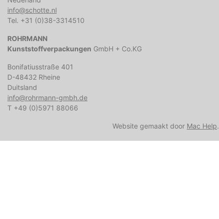
info@schotte.nl
Tel. +31 (0)38-3314510
ROHRMANN
Kunststoffverpackungen
GmbH + Co.KG
Bonifatiusstraße 401
D-48432 Rheine
Duitsland
info@rohrmann-gmbh.de
T +49 (0)5971 88066
Website gemaakt door
Mac Help
.