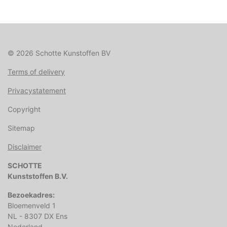
© 2026 Schotte Kunstoffen BV
Terms of delivery
Privacystatement
Copyright
Sitemap
Disclaimer
SCHOTTE
Kunststoffen B.V.
Bezoekadres:
Bloemenveld 1
NL - 8307 DX Ens
Nederland