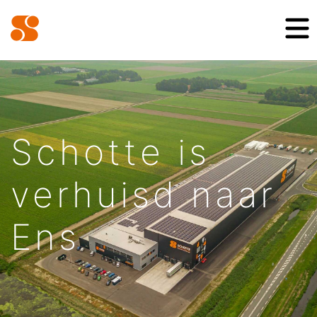
Schotte is
verhuisd naar
Ens