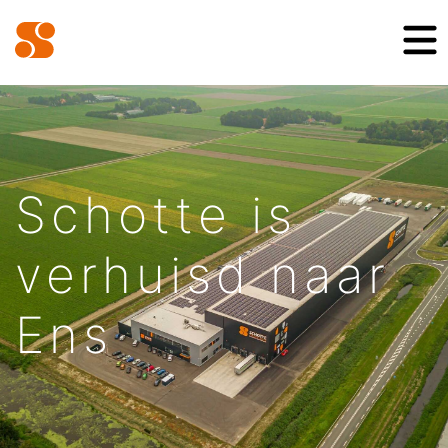
Schotte is
verhuisd naar
Ens