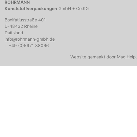
ROHRMANN
Kunststoffverpackungen
GmbH + Co.KG
Bonifatiusstraße 401
D-48432 Rheine
Duitsland
info@rohrmann-gmbh.de
T +49 (0)5971 88066
Website gemaakt door
Mac Help
.