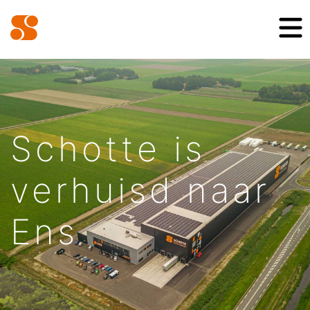
Schotte is
verhuisd naar
Ens