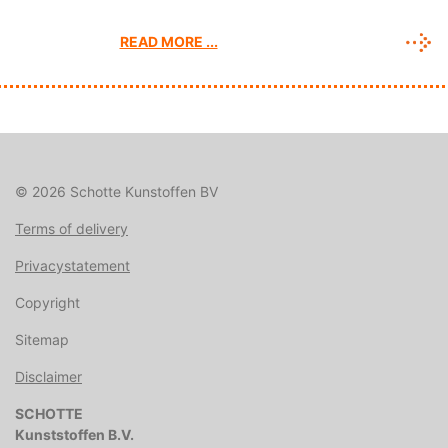
READ MORE ...
© 2026 Schotte Kunstoffen BV
Terms of delivery
Privacystatement
Copyright
Sitemap
Disclaimer
SCHOTTE
Kunststoffen B.V.