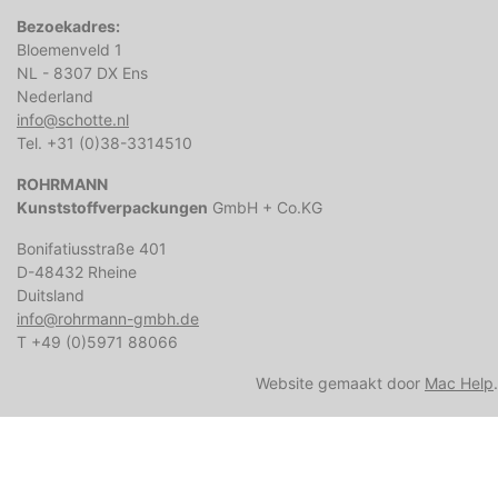
Bezoekadres:
Bloemenveld 1
NL - 8307 DX Ens
Nederland
info@schotte.nl
Tel. +31 (0)38-3314510
ROHRMANN
Kunststoffverpackungen
GmbH + Co.KG
Bonifatiusstraße 401
D-48432 Rheine
Duitsland
info@rohrmann-gmbh.de
T +49 (0)5971 88066
Website gemaakt door
Mac Help
.