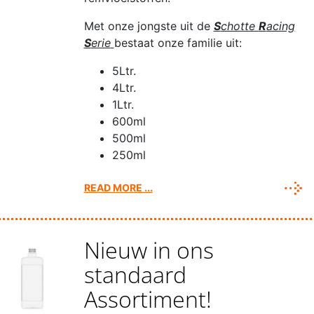
Met onze jongste uit de
S
chotte
R
acing
S
erie
bestaat onze familie uit:
5Ltr.
4Ltr.
1Ltr.
600ml
500ml
250ml
READ MORE ...
Nieuw in ons
standaard
Assortiment!