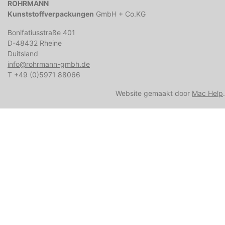
ROHRMANN
Kunststoffverpackungen
GmbH + Co.KG
Bonifatiusstraße 401
D-48432 Rheine
Duitsland
info@rohrmann-gmbh.de
T +49 (0)5971 88066
Website gemaakt door
Mac Help
.