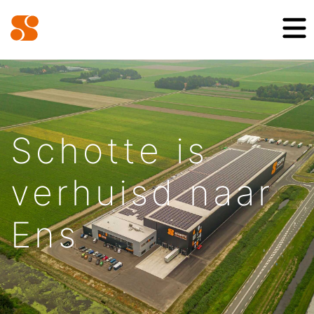
Schotte is
verhuisd naar
Ens