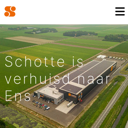
Schotte is
verhuisd naar
Ens