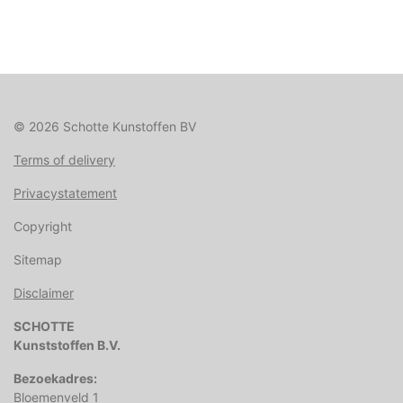
© 2026 Schotte Kunstoffen BV
Terms of delivery
Privacystatement
Copyright
Sitemap
Disclaimer
SCHOTTE
Kunststoffen B.V.
Bezoekadres:
Bloemenveld 1