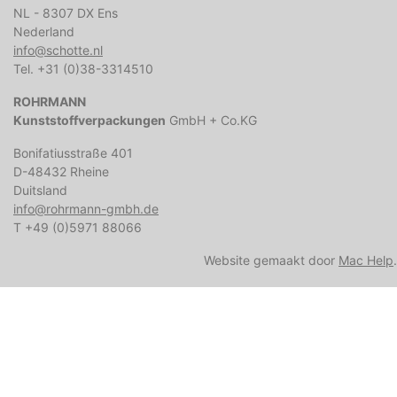
NL - 8307 DX Ens
Nederland
info@schotte.nl
Tel. +31 (0)38-3314510
ROHRMANN
Kunststoffverpackungen
GmbH + Co.KG
Bonifatiusstraße 401
D-48432 Rheine
Duitsland
info@rohrmann-gmbh.de
T +49 (0)5971 88066
Website gemaakt door
Mac Help
.