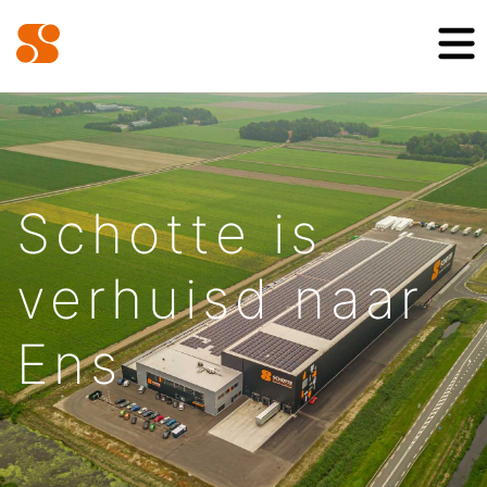
Schotte is
verhuisd naar
Ens