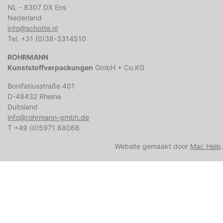
NL - 8307 DX Ens
Nederland
info@schotte.nl
Tel. +31 (0)38-3314510
ROHRMANN
Kunststoffverpackungen
GmbH + Co.KG
Bonifatiusstraße 401
D-48432 Rheine
Duitsland
info@rohrmann-gmbh.de
T +49 (0)5971 88066
Website gemaakt door
Mac Help
.