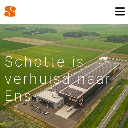
Schotte is
verhuisd naar
Ens