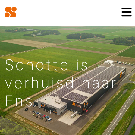
Schotte is
verhuisd naar
Ens