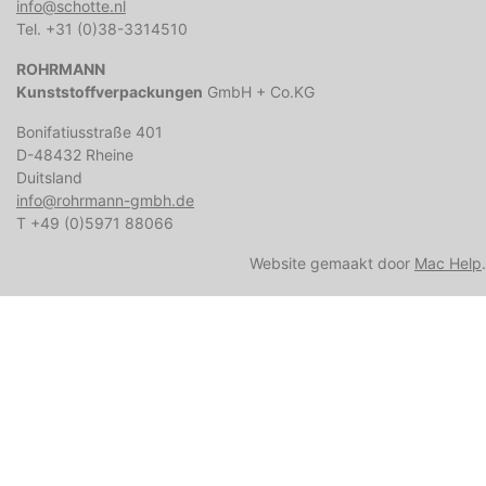
info@schotte.nl
Tel. +31 (0)38-3314510
ROHRMANN
Kunststoffverpackungen
GmbH + Co.KG
Bonifatiusstraße 401
D-48432 Rheine
Duitsland
info@rohrmann-gmbh.de
T +49 (0)5971 88066
Website gemaakt door
Mac Help
.