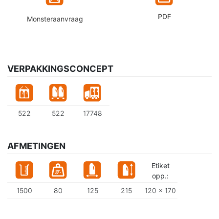
PDF
Monsteraanvraag
VERPAKKINGSCONCEPT
522
522
17748
AFMETINGEN
Etiket
opp.:
1500
80
125
215
120 x 170