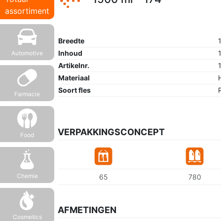
assortiment
Breedte
Inhoud
Automotive
Artikelnr.
Materiaal
Soort fles
Farmacie
VERPAKKINGSCONCEPT
Food
Chemie
65
780
AFMETINGEN
Cosmetics