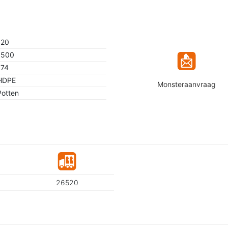
120
1500
174
HDPE
Monsteraanvraag
Potten
26520