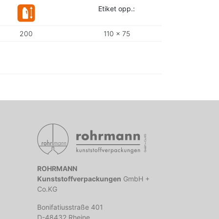
Etiket opp.:
200
110 x 75
ROHRMANN
Kunststoffverpackungen
GmbH +
Co.KG
Bonifatiusstraße 401
D-48432 Rheine