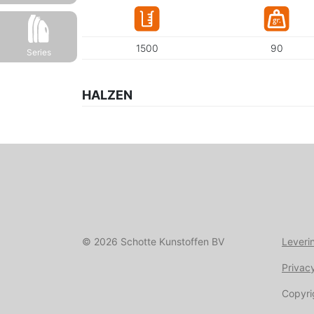
1500
90
Series
HALZEN
© 2026 Schotte Kunstoffen BV
Leveri
Privac
Copyri