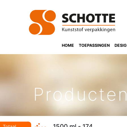
HOME
TOEPASSINGEN
DESI
Producte
1500 ml - 174
Totaal