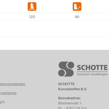
120
90
ngsvoorwaarden
SCHOTTE
Kunststoffen B.V.
yverklaring
Bezoekadres:
ght
Bloemenveld 1
NL - 8307 DX Ens