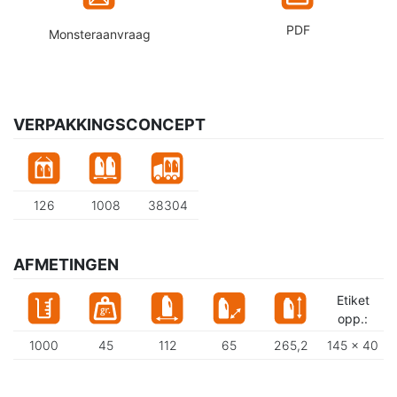
PDF
Monsteraanvraag
VERPAKKINGSCONCEPT
126
1008
38304
AFMETINGEN
Etiket
opp.:
1000
45
112
65
265,2
145 x 40