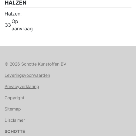
HALZEN
Halzen:
Op
33
aanvraag
© 2026 Schotte Kunstoffen BV
Leveringsvoorwaarden
Privacyverklaring
Copyright
Sitemap
Disclaimer
SCHOTTE