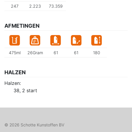
247
2.223
73.359
AFMETINGEN
475ml
26Gram
61
61
180
HALZEN
Halzen:
38, 2 start
© 2026 Schotte Kunstoffen BV