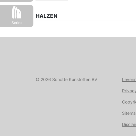
HALZEN
Series
© 2026 Schotte Kunstoffen BV
Leveri
Privac
Copyri
Sitem
Discla