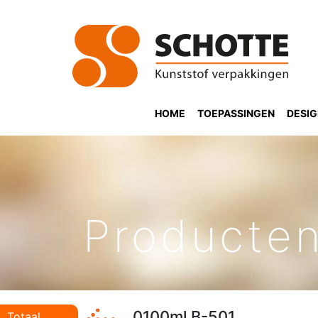
HOME
TOEPASSINGEN
DESI
Producte
0100ml B-501
Totaal