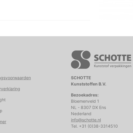
ngsvoorwaarden
SCHOTTE
Kunststoffen B.V.
yverklaring
Bezoekadres:
ght
Bloemenveld 1
NL - 8307 DX Ens
ap
Nederland
info@schotte.nl
imer
Tel. +31 (0)38-3314510