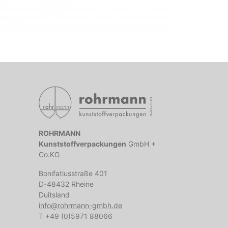
ROHRMANN
Kunststoffverpackungen
GmbH +
Co.KG
Bonifatiusstraße 401
D-48432 Rheine
Duitsland
info@rohrmann-gmbh.de
T +49 (0)5971 88066