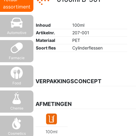
assortiment
Inhoud
100ml
Artikelnr.
207-001
Automotive
Materiaal
PET
Soort fles
Cylinderflessen
Farmacie
VERPAKKINGSCONCEPT
Food
AFMETINGEN
Chemie
100ml
Cosmetics