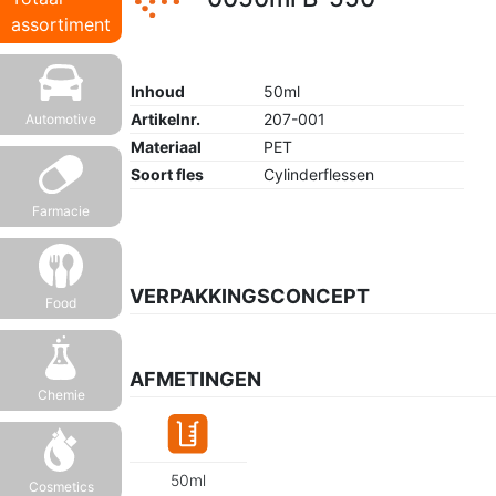
assortiment
Inhoud
50ml
Artikelnr.
207-001
Automotive
Materiaal
PET
Soort fles
Cylinderflessen
Farmacie
VERPAKKINGSCONCEPT
Food
AFMETINGEN
Chemie
50ml
Cosmetics