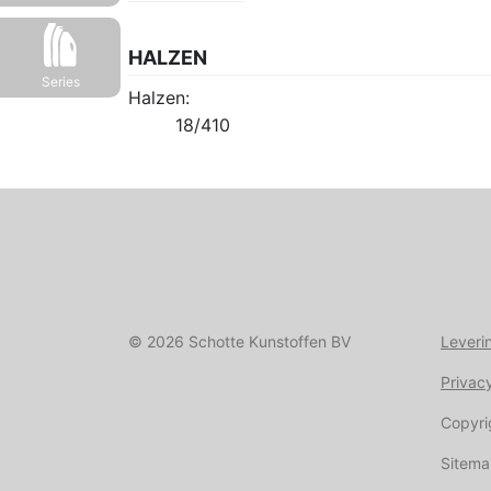
HALZEN
Series
Halzen:
18/410
© 2026 Schotte Kunstoffen BV
Leveri
Privac
Copyri
Sitem