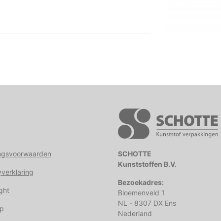
ngsvoorwaarden
SCHOTTE
Kunststoffen B.V.
yverklaring
Bezoekadres:
ght
Bloemenveld 1
NL - 8307 DX Ens
ap
Nederland