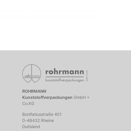
ROHRMANN
Kunststoffverpackungen
GmbH +
Co.KG
Bonifatiusstraße 401
D-48432 Rheine
Duitsland