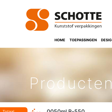
HOME
TOEPASSINGEN
DESI
Producte
0050ml B-550
Totaal