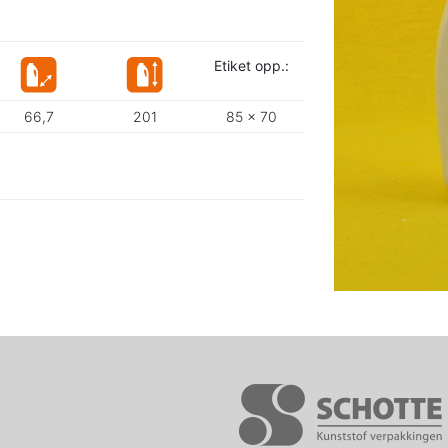
Etiket opp.:
66,7
201
85 x 70