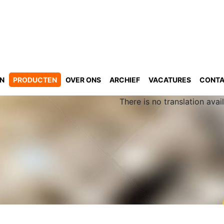
GN
PRODUCTEN
OVER ONS
ARCHIEF
VACATURES
CONT
There is no translation avail
n