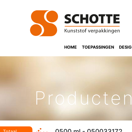
HOME
TOEPASSINGEN
DESI
Producte
0500 ml - 050033172
Totaal