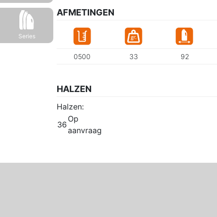
AFMETINGEN
Series
0500
33
92
HALZEN
Halzen:
Op
36
aanvraag