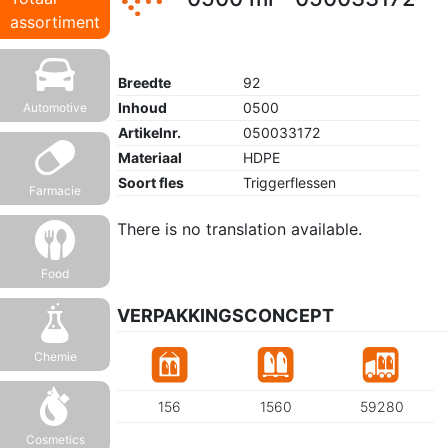
assortiment
Breedte
92
Inhoud
0500
Automotive
Artikelnr.
050033172
Materiaal
HDPE
Soort fles
Triggerflessen
Farmacie
There is no translation available.
Food
VERPAKKINGSCONCEPT
Chemie
156
1560
59280
Cosmetics