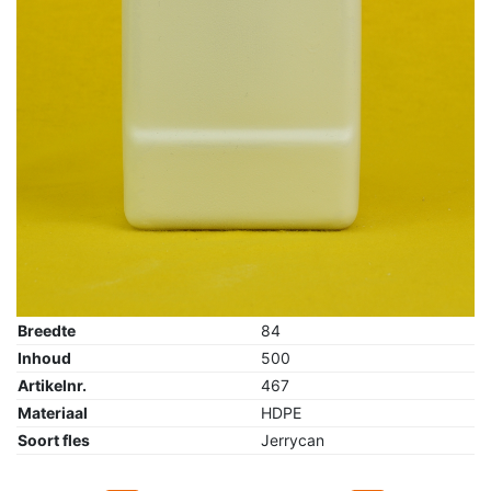
Breedte
84
Inhoud
500
Artikelnr.
467
Materiaal
HDPE
Soort fles
Jerrycan