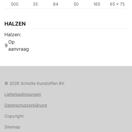
500
35
84
50
165
65 x 75
HALZEN
Halzen:
Op
9
aanvraag
© 2026 Schotte Kunstoffen BV
Lieferbedingungen
Datenschutzerklärung
Copyright
Sitemap